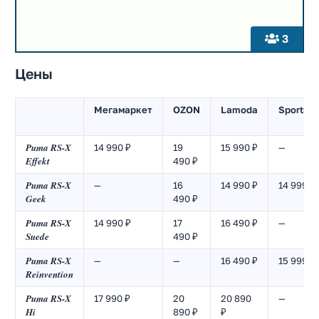
3
Цены
Мегамаркет
OZON
Lamoda
Sportma
Puma RS-X
14 990 ₽
19
15 990 ₽
—
Effekt
490 ₽
Puma RS-X
—
16
14 990 ₽
14 999 ₽
Geek
490 ₽
Puma RS-X
14 990 ₽
17
16 490 ₽
—
Suede
490 ₽
Puma RS-X
—
—
16 490 ₽
15 999 ₽
Reinvention
Puma RS-X
17 990 ₽
20
20 890
—
Hi
890 ₽
₽